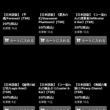
【日本語版】《予
【日本語版】《霊糸の
【日本語版】《コー追わ
感/Foresee》[TSR]
幻/Gossamer
れの浸透者/Infiltrator
Phantasm》[TSR]
il-Kor》[TSR]
20
円
(税込)
20
円
(税込)
20
円
(税込)
在庫数 10点
在庫数 12点
在庫数 12点
カートに入れる
カートに入れる
カートに入れる
【日本語版】《論理の結
【日本語版】《コー追わ
【日本語版】《海賊の魔
び目/Logic Knot》
れの物あさり/Looter il-
除け/Piracy Charm》
[TSR]
Kor》[TSR]
[TSR]
50
円
(税込)
20
円
(税込)
30
円
(税込)
在庫数 9点
在庫数 11点
在庫数 12点