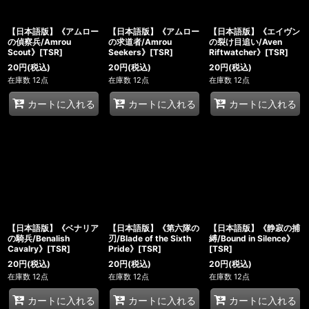
【日本語版】《アムロー
【日本語版】《アムロー
【日本語版】《エイヴン
の偵察兵/Amrou
の求道者/Amrou
の裂け目追い/Aven
Scout》[TSR]
Seekers》[TSR]
Riftwatcher》[TSR]
20
円
(税込)
20
円
(税込)
20
円
(税込)
在庫数 12点
在庫数 12点
在庫数 12点
カートに入れる
カートに入れる
カートに入れる
【日本語版】《ベナリア
【日本語版】《第六隊の
【日本語版】《静寂の捕
の騎兵/Benalish
刃/Blade of the Sixth
縛/Bound in Silence》
Cavalry》[TSR]
Pride》[TSR]
[TSR]
20
円
(税込)
20
円
(税込)
20
円
(税込)
在庫数 12点
在庫数 12点
在庫数 12点
カートに入れる
カートに入れる
カートに入れる