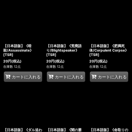
【日本語版】《暗
【日本語版】《荒廃語
【日本語版】《肥満死
殺/Assassinate》
り/Blightspeaker》
体/Corpulent Corpse》
[TSR]
[TSR]
[TSR]
20
円
(税込)
20
円
(税込)
20
円
(税込)
在庫数 12点
在庫数 12点
在庫数 12点
カートに入れる
カートに入れる
カートに入れる
【日本語版】《ダル追わ
【日本語版】《闇の萎
【日本語版】《命取りの