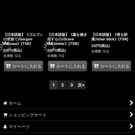
【日本語版】《ゴルゴン
【日本語版】《墓を掻き
【日本語版】《滑る胆
の世捨て/Gorgon
回すもの/Grave
液/Ichor Slick》[TSR]
Recluse》[TSR]
Scrabbler》[TSR]
20
円
(税込)
20
円
(税込)
20
円
(税込)
在庫数 12点
在庫数 12点
在庫数 11点
カートに入れる
カートに入れる
カートに入れる
1
2
3
次
»
ホーム
ショッピングカート
マイページ