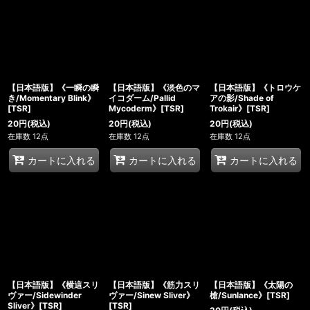
【日本語版】《一瞬の瞬
【日本語版】《淡色のマ
【日本語版】《トロウケ
き/Momentary Blink》
イコダーム/Pallid
アの影/Shade of
[TSR]
Mycoderm》[TSR]
Trokair》[TSR]
20
円
(税込)
20
円
(税込)
20
円
(税込)
在庫数 12点
在庫数 12点
在庫数 12点
カートに入れる
カートに入れる
カートに入れる
【日本語版】《横這スリ
【日本語版】《筋力スリ
【日本語版】《太陽の
ヴァー/Sidewinder
ヴァー/Sinew Sliver》
槍/Sunlance》[TSR]
Sliver》[TSR]
[TSR]