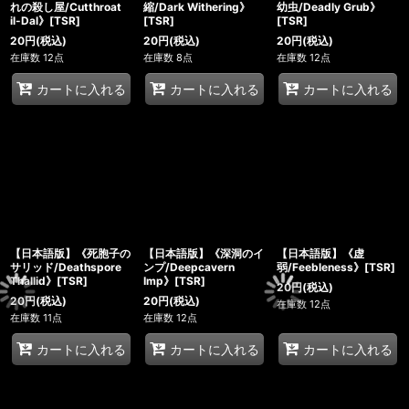
れの殺し屋/Cutthroat
縮/Dark Withering》
幼虫/Deadly Grub》
il-Dal》[TSR]
[TSR]
[TSR]
20
円
(税込)
20
円
(税込)
20
円
(税込)
在庫数 12点
在庫数 8点
在庫数 12点
カートに入れる
カートに入れる
カートに入れる
【日本語版】《死胞子の
【日本語版】《深洞のイ
【日本語版】《虚
サリッド/Deathspore
ンプ/Deepcavern
弱/Feebleness》[TSR]
Thallid》[TSR]
Imp》[TSR]
20
円
(税込)
20
円
(税込)
20
円
(税込)
在庫数 12点
在庫数 11点
在庫数 12点
カートに入れる
カートに入れる
カートに入れる