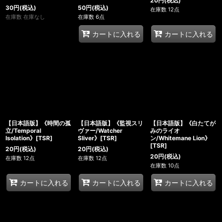
20
円
(税込)
30
円
(税込)
50
円
(税込)
在庫数 12点
在庫数 在庫なし
在庫数 6点
カートに入れる
カートに入れる
【日本語版】《時間の孤
【日本語版】《監視スリ
【日本語版】《白たてが
立/Temporal
ヴァー/Watcher
みのライオ
Isolation》[TSR]
Sliver》[TSR]
ン/Whitemane Lion》
[TSR]
20
円
(税込)
20
円
(税込)
20
円
(税込)
在庫数 12点
在庫数 12点
在庫数 10点
カートに入れる
カートに入れる
カートに入れる