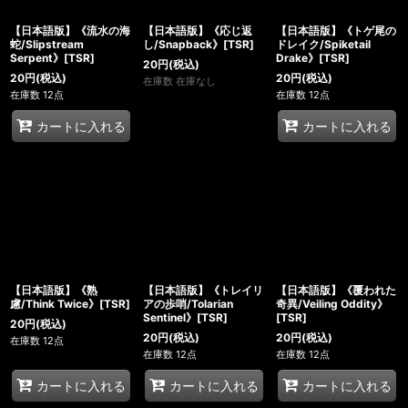
【日本語版】《流水の海
【日本語版】《応じ返
【日本語版】《トゲ尾の
蛇/Slipstream
し/Snapback》[TSR]
ドレイク/Spiketail
Serpent》[TSR]
Drake》[TSR]
20
円
(税込)
20
円
(税込)
20
円
(税込)
在庫数 在庫なし
在庫数 12点
在庫数 12点
カートに入れる
カートに入れる
【日本語版】《熟
【日本語版】《トレイリ
【日本語版】《覆われた
慮/Think Twice》[TSR]
アの歩哨/Tolarian
奇異/Veiling Oddity》
Sentinel》[TSR]
[TSR]
20
円
(税込)
20
円
(税込)
20
円
(税込)
在庫数 12点
在庫数 12点
在庫数 12点
カートに入れる
カートに入れる
カートに入れる