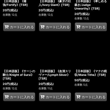
【日本語版】《補
【日本語版】《象牙の巨
【日本語版】《卑しめる
強/Fortify》[TSR]
人/Ivory Giant》[TSR]
裁き/Judge
Unworthy》[TSR]
20
円
(税込)
20
円
(税込)
20
円
(税込)
在庫数 12点
在庫数 12点
在庫数 12点
カートに入れる
カートに入れる
カートに入れる
【日本語版】《サーシの
【日本語版】《血清スリ
【日本語版】《マナの税
騎士/Knight of Sursi》
ヴァー/Lymph Sliver》
収/Mana Tithe》[TSR]
[TSR]
[TSR]
50
円
(税込)
20
円
(税込)
20
円
(税込)
在庫数 5点
在庫数 12点
在庫数 11点
カートに入れる
カートに入れる
カートに入れる