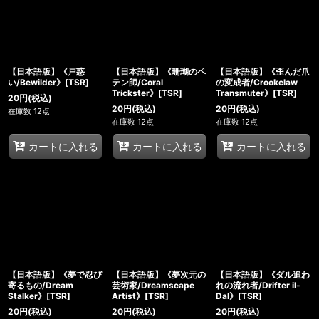
【日本語版】《戸惑
【日本語版】《珊瑚のペ
【日本語版】《歪んだ爪
い/Bewilder》[TSR]
テン師/Coral
の変成者/Crookclaw
Trickster》[TSR]
Transmuter》[TSR]
20
円
(税込)
20
円
(税込)
20
円
(税込)
在庫数 12点
在庫数 12点
在庫数 12点
カートに入れる
カートに入れる
カートに入れる
【日本語版】《夢で忍び
【日本語版】《夢次元の
【日本語版】《ダル追わ
寄るもの/Dream
芸術家/Dreamscape
れの流れ者/Drifter il-
Stalker》[TSR]
Artist》[TSR]
Dal》[TSR]
20
円
(税込)
20
円
(税込)
20
円
(税込)