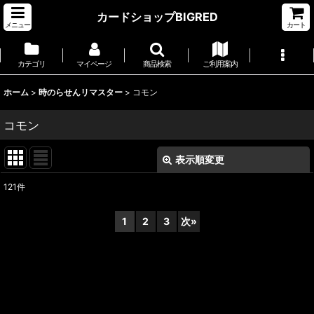
カードショップBIGRED
メニュー
カート
カテゴリ
マイページ
商品検索
ご利用案内
ホーム
>
時のらせんリマスター
>
コモン
コモン
表示順変更
閉じる
121
件
表示数
:
1
2
3
次
»
並び順
:
絞り込む