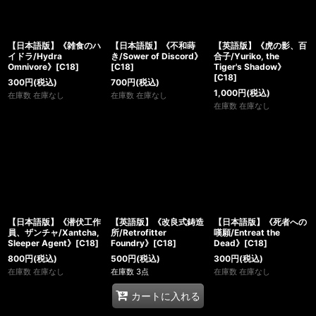
【日本語版】《雑食のハ
【日本語版】《不和蒔
【英語版】《虎の影、百
イドラ/Hydra
き/Sower of Discord》
合子/Yuriko, the
Omnivore》[C18]
[C18]
Tiger's Shadow》
[C18]
300
円
(税込)
700
円
(税込)
1,000
円
(税込)
在庫数 在庫なし
在庫数 在庫なし
在庫数 在庫なし
【日本語版】《潜伏工作
【英語版】《改良式鋳造
【日本語版】《死者への
員、ザンチャ/Xantcha,
所/Retrofitter
嘆願/Entreat the
Sleeper Agent》[C18]
Foundry》[C18]
Dead》[C18]
800
円
(税込)
500
円
(税込)
300
円
(税込)
在庫数 在庫なし
在庫数 3点
在庫数 在庫なし
カートに入れる