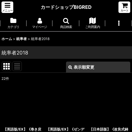
カードショップBIGRED
メニュー
カート
カテゴリ
マイページ
商品検索
ご利用案内
ホーム
>
統率者
>
統率者2018
統率者2018
表示順変更
閉じる
22
件
表示数
:
並び順
:
絞り込む
【英語版/EX】《巻き戻
【英語版/EX】《ゼンデ
【日本語版】《改良式鋳