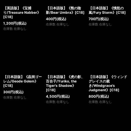
【英語版】《宝捕
【日本語版】《熊の陰
【日本語版】《憤怒の
り/Treasure Nabber》
影/Bear Umbra》[C18]
嵐/Fury Storm》[C18]
[C18]
400
円
(税込)
700
円
(税込)
1,200
円
(税込)
在庫数 在庫なし
在庫数 在庫なし
在庫数 在庫なし
【日本語版】《晶洞ゴー
【日本語版】《虎の影、
【日本語版】《ウィンド
レム/Geode Golem》
百合子/Yuriko, the
グレイスの裁
[C18]
Tiger's Shadow》
き/Windgrace's
[C18]
Judgment》[C18]
300
円
(税込)
4,500
円
(税込)
800
円
(税込)
在庫数 在庫なし
在庫数 在庫なし
在庫数 在庫なし