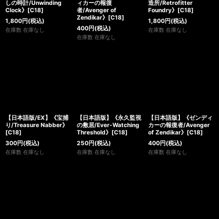
しの時計/Unwinding
ィカーの報復
造所/Retrofitter
Clock》[C18]
者/Avenger of
Foundry》[C18]
Zendikar》[C18]
1,800
円
(税込)
1,800
円
(税込)
400
円
(税込)
在庫数 在庫なし
在庫数 在庫なし
在庫数 在庫なし
【日本語版/EX】《宝捕
【日本語版】《永久監視
【日本語版】《ゼンディ
り/Treasure Nabber》
の敷居/Ever-Watching
カーの報復者/Avenger
[C18]
Threshold》[C18]
of Zendikar》[C18]
300
円
(税込)
250
円
(税込)
400
円
(税込)
在庫数 在庫なし
在庫数 在庫なし
在庫数 在庫なし