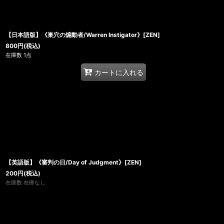
【日本語版】《巣穴の煽動者/Warren Instigator》[ZEN]
800
円
(税込)
在庫数 1点
カートに入れる
【英語版】《審判の日/Day of Judgment》[ZEN]
200
円
(税込)
在庫数 在庫なし