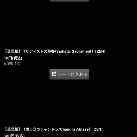
【英語版】《サディストの聖餐/Sadistic Sacrament》[ZEN]
50
円
(税込)
在庫数 2点
カートに入れる
【英語版】《燃え立つチャンドラ/Chandra Ablaze》[ZEN]
300
円
(税込)