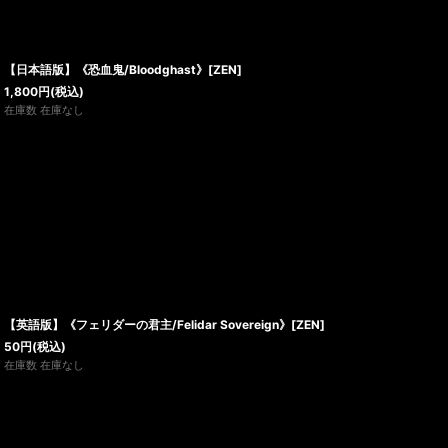
【日本語版】《恐血鬼/Bloodghast》[ZEN]
1,800
円
(税込)
在庫数 在庫なし
【英語版】《フェリダーの君主/Felidar Sovereign》[ZEN]
50
円
(税込)
在庫数 在庫なし