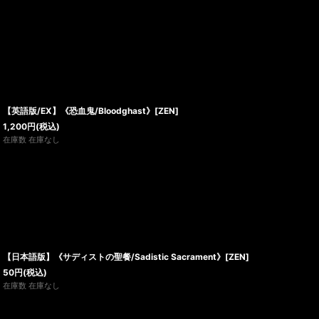
【英語版/EX】《恐血鬼/Bloodghast》[ZEN]
1,200
円
(税込)
在庫数 在庫なし
【日本語版】《サディストの聖餐/Sadistic Sacrament》[ZEN]
50
円
(税込)
在庫数 在庫なし