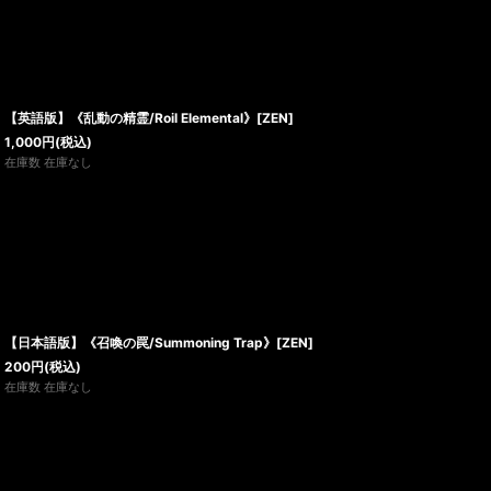
【英語版】《乱動の精霊/Roil Elemental》[ZEN]
1,000
円
(税込)
在庫数 在庫なし
【日本語版】《召喚の罠/Summoning Trap》[ZEN]
200
円
(税込)
在庫数 在庫なし