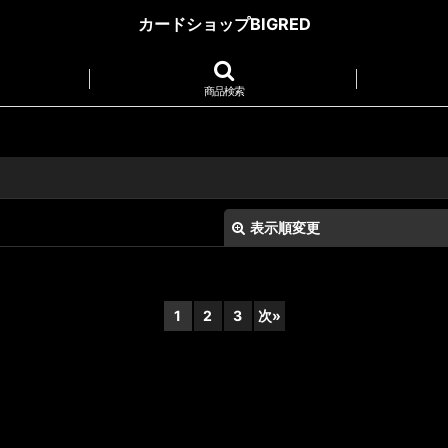
カードショップBIGRED
商品検索
表示順変更
1
2
3
次
»