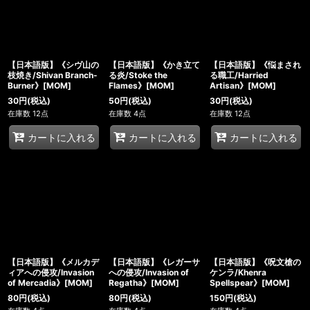
【日本語版】《シヴ山の
【日本語版】《かき立て
【日本語版】《悩まされ
枝焼き/Shivan Branch-
る炎/Stoke the
る職工/Harried
Burner》[MOM]
Flames》[MOM]
Artisan》[MOM]
30
円
(税込)
50
円
(税込)
30
円
(税込)
在庫数 12点
在庫数 4点
在庫数 12点
カートに入れる
カートに入れる
カートに入れる
【日本語版】《メルカデ
【日本語版】《レガーサ
【日本語版】《呪文槍の
ィアへの侵攻/Invasion
への侵攻/Invasion of
ケンラ/Khenra
of Mercadia》[MOM]
Regatha》[MOM]
Spellspear》[MOM]
80
円
(税込)
80
円
(税込)
150
円
(税込)