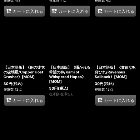
在庫数 4点
在庫数 4点
在庫数 4点
カートに入れる
カートに入れる
カートに入れる
【日本語版】《銅の徒党
【日本語版】《囁かれる
【日本語版】《貪欲な帆
の破壊屋/Copper Host
希望の神/Kami of
背びれ/Ravenous
Crusher》[MOM]
Whispered Hopes》
Sailback》[MOM]
[MOM]
30
円
(税込)
30
円
(税込)
50
円
(税込)
在庫数 12点
在庫数 12点
在庫数 在庫なし
カートに入れる
カートに入れる