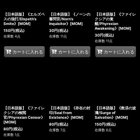
【日本語版】《エルズペ
【日本語版】《ノーンの
【日本語版】《ファイレ
スの強打/Elspeth's
審問官/Norn's
クシアの覚
Smite》[MOM]
Inquisitor》[MOM]
醒/Phyrexian
Awakening》[MOM]
150
円
(税込)
30
円
(税込)
30
円
(税込)
在庫数 4点
在庫数 11点
在庫数 11点
カートに入れる
カートに入れる
カートに入れる
【日本語版】《ファイレ
【日本語版】《存在の封
【日本語版】《救済の波
クシアの検閲
印/Seal from
濤/Surge of
官/Phyrexian Censor》
Existence》[MOM]
Salvation》[MOM]
[MOM]
80
円
(税込)
150
円
(税込)
80
円
(税込)
在庫数 7点
在庫数 6点
在庫数 1点