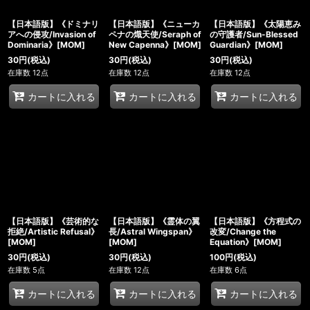
【日本語版】《ドミナリ
【日本語版】《ニューカ
【日本語版】《太陽恵み
アへの侵攻/Invasion of
ペナの熾天使/Seraph of
の守護者/Sun-Blessed
Dominaria》[MOM]
New Capenna》[MOM]
Guardian》[MOM]
30
円
(税込)
30
円
(税込)
30
円
(税込)
在庫数 12点
在庫数 12点
在庫数 12点
カートに入れる
カートに入れる
カートに入れる
【日本語版】《芸術的な
【日本語版】《霊体の翼
【日本語版】《方程式の
拒絶/Artistic Refusal》
長/Astral Wingspan》
改変/Change the
[MOM]
[MOM]
Equation》[MOM]
30
円
(税込)
30
円
(税込)
100
円
(税込)
在庫数 5点
在庫数 12点
在庫数 6点
カートに入れる
カートに入れる
カートに入れる