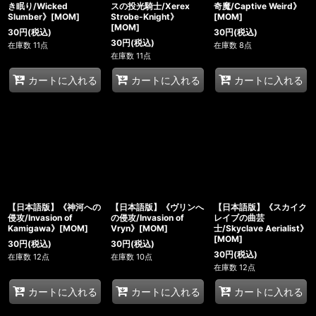
き眠り/Wicked
スの投光騎士/Xerex
奇魔/Captive Weird》
Slumber》[MOM]
Strobe-Knight》
[MOM]
[MOM]
30
円
(税込)
30
円
(税込)
30
円
(税込)
在庫数 11点
在庫数 8点
在庫数 11点
カートに入れる
カートに入れる
カートに入れる
【日本語版】《神河への
【日本語版】《ヴリンへ
【日本語版】《スカイク
侵攻/Invasion of
の侵攻/Invasion of
レイブの曲芸
Kamigawa》[MOM]
Vryn》[MOM]
士/Skyclave Aerialist》
[MOM]
30
円
(税込)
30
円
(税込)
30
円
(税込)
在庫数 12点
在庫数 10点
在庫数 12点
カートに入れる
カートに入れる
カートに入れる