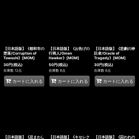
【日本語版】《都和市の
【日本語版】《お告げの
【日本語版】《悲劇の神
堕落/Corruption of
行商人/Omen
託者/Oracle of
Towashi》[MOM]
Hawker》[MOM]
Tragedy》[MOM]
30
円
(税込)
50
円
(税込)
30
円
(税込)
在庫数 12点
在庫数 8点
在庫数 6点
カートに入れる
カートに入れる
カートに入れる
【日本語版】《忌まわし
【日本語版】《キセレク
【日本語版】《囚われの