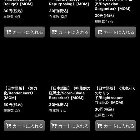
Deluge》[MOM]
Repurposing》[MOM]
ア/Phyrexian
Gargantua》[MOM]
80
円
(税込)
30
円
(税込)
30
円
(税込)
在庫数 4点
在庫数 12点
在庫数 12点
カートに入れる
カートに入れる
カートに入れる
【日本語版】《無力
【日本語版】《軽蔑剣の
【日本語版】《荒廃刈り
化/Render Inert》
狂戦士/Scorn-Blade
のサリッ
[MOM]
Berserker》[MOM]
ド/Blightreaper
Thallid》[MOM]
50
円
(税込)
30
円
(税込)
30
円
(税込)
在庫数 2点
在庫数 3点
在庫数 12点
カートに入れる
カートに入れる
カートに入れる