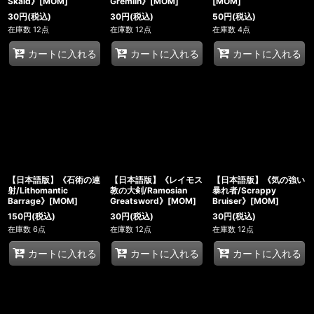
Skald》[MOM]
Gremlin》[MOM]
[MOM]
30
円
(税込)
30
円
(税込)
50
円
(税込)
在庫数 12点
在庫数 12点
在庫数 4点
カートに入れる
カートに入れる
カートに入れる
【日本語版】《石術の連
【日本語版】《レイモス
【日本語版】《気の強い
射/Lithomantic
教の大剣/Ramosian
暴れ者/Scrappy
Barrage》[MOM]
Greatsword》[MOM]
Bruiser》[MOM]
150
円
(税込)
30
円
(税込)
30
円
(税込)
在庫数 6点
在庫数 12点
在庫数 12点
カートに入れる
カートに入れる
カートに入れる