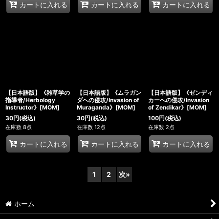
カートに入れる
カートに入れる
カートに入れる
【日本語版】《雑草学の
【日本語版】《ムラガン
【日本語版】《ゼンディ
指導者/Herbology
ダへの侵攻/Invasion of
カーへの侵攻/Invasion
Instructor》[MOM]
Muraganda》[MOM]
of Zendikar》[MOM]
30
円
(税込)
30
円
(税込)
100
円
(税込)
在庫数 8点
在庫数 12点
在庫数 2点
カートに入れる
カートに入れる
カートに入れる
1
2
次
»
ホーム