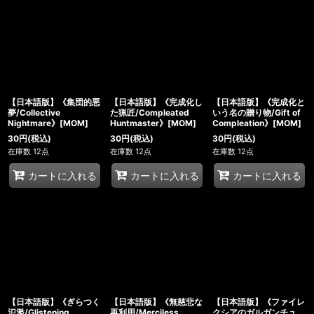
【日本語版】《集団的悪
【日本語版】《完成化し
【日本語版】《完成化と
夢/Collective
た猟匠/Compleated
いう名の贈り物/Gift of
Nightmare》[MOM]
Huntmaster》[MOM]
Compleation》[MOM]
30
円
(税込)
30
円
(税込)
30
円
(税込)
在庫数 12点
在庫数 12点
在庫数 12点
カートに入れる
カートに入れる
カートに入れる
【日本語版】《ぎらつく
【日本語版】《無慈悲な
【日本語版】《ファイレ
氾濫/Glistening
再利用/Merciless
クシアのガルガンチュ