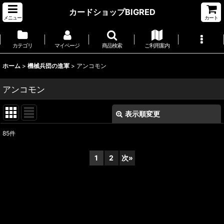
カードショップBIGRED
メニュー
カート
カテゴリ
マイページ
商品検索
ご利用案内
ホーム
>
機械兵団の進軍
>
アンコモン
アンコモン
表示順変更
閉じる
85
件
表示数
:
1
2
次
»
並び順
:
絞り込む