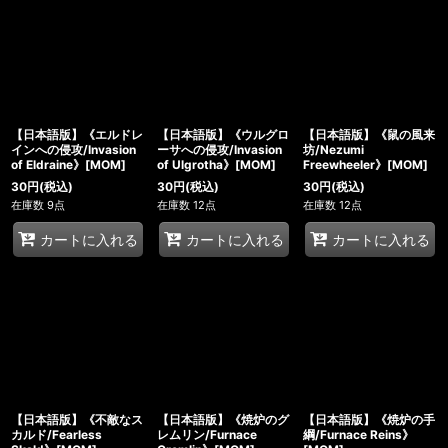
【日本語版】《エルドレ
【日本語版】《ウルグロ
【日本語版】《鼠の風来
インへの侵攻/Invasion
ーサへの侵攻/Invasion
坊/Nezumi
of Eldraine》[MOM]
of Ulgrotha》[MOM]
Freewheeler》[MOM]
30
円
(税込)
30
円
(税込)
30
円
(税込)
在庫数 9点
在庫数 12点
在庫数 12点
カートに入れる
カートに入れる
カートに入れる
【日本語版】《不敵なス
【日本語版】《焼炉のグ
【日本語版】《焼炉の手
カルド/Fearless
レムリン/Furnace
綱/Furnace Reins》