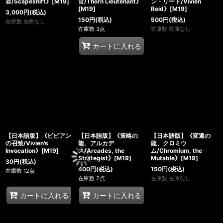
容/Scapeshift》[M19]
官/Thorn Lieutenant》
ン・リード/Vivien
[M19]
Reid》[M19]
3,000
円
(税込)
150
円
(税込)
500
円
(税込)
在庫数 在庫なし
在庫数 3点
在庫数 在庫なし
カートに入れる
【日本語版】《ビビアン
【日本語版】《策略の
【日本語版】《変遷の
の召致/Vivien's
龍、アルカデ
龍、クロミウ
Invocation》[M19]
ス/Arcades, the
ム/Chromium, the
Strategist》[M19]
Mutable》[M19]
30
円
(税込)
400
円
(税込)
150
円
(税込)
在庫数 12点
在庫数 2点
在庫数 在庫なし
カートに入れる
カートに入れる