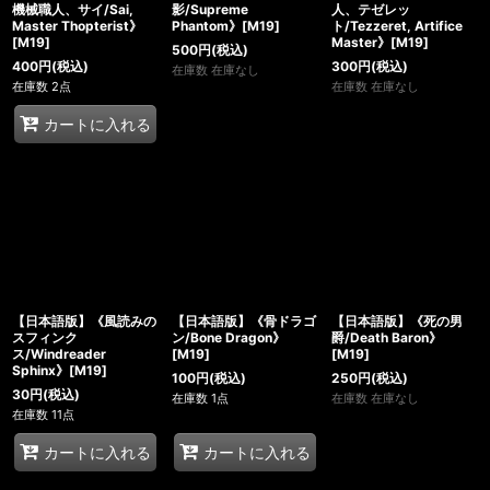
機械職人、サイ/Sai,
影/Supreme
人、テゼレッ
Master Thopterist》
Phantom》[M19]
ト/Tezzeret, Artifice
[M19]
Master》[M19]
500
円
(税込)
400
円
(税込)
300
円
(税込)
在庫数 在庫なし
在庫数 2点
在庫数 在庫なし
カートに入れる
【日本語版】《風読みの
【日本語版】《骨ドラゴ
【日本語版】《死の男
スフィンク
ン/Bone Dragon》
爵/Death Baron》
ス/Windreader
[M19]
[M19]
Sphinx》[M19]
100
円
(税込)
250
円
(税込)
30
円
(税込)
在庫数 1点
在庫数 在庫なし
在庫数 11点
カートに入れる
カートに入れる