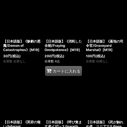
【日本語版】《惨劇の悪
【日本語版】《消耗した
【日本語版】《墓地の司
魔/Demon of
全能/Fraying
令官/Graveyard
Catastrophes》[M19]
Omnipotence》[M19]
Marshal》[M19]
30
円
(税込)
200
円
(税込)
100
円
(税込)
在庫数 在庫なし
在庫数 4点
在庫数 在庫なし
カートに入れる
【日本語版】《冥府の報
【日本語版】《呼び覚ま
【日本語版】《死が触れ
い/Infernal
す者イザレス/Isareth
ぬ者、リリアナ/Liliana,