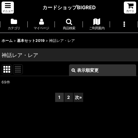
カードショップBIGRED
メニュー
カート
カテゴリ
マイページ
商品検索
ご利用案内
ホーム
>
基本セット2019
>
神話レア・レア
神話レア・レア
表示順変更
閉じる
69
件
表示数
:
1
2
次
»
並び順
:
絞り込む