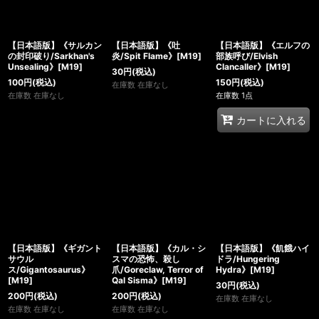
【日本語版】《サルカン
【日本語版】《吐
【日本語版】《エルフの
の封印破り/Sarkhan's
炎/Spit Flame》[M19]
部族呼び/Elvish
Unsealing》[M19]
Clancaller》[M19]
30
円
(税込)
100
円
(税込)
150
円
(税込)
在庫数 在庫なし
在庫数 在庫なし
在庫数 1点
カートに入れる
【日本語版】《ギガント
【日本語版】《カル・シ
【日本語版】《飢餓ハイ
サウル
スマの恐怖、殺し
ドラ/Hungering
ス/Gigantosaurus》
爪/Goreclaw, Terror of
Hydra》[M19]
[M19]
Qal Sisma》[M19]
30
円
(税込)
200
円
(税込)
200
円
(税込)
在庫数 在庫なし
在庫数 在庫なし
在庫数 在庫なし