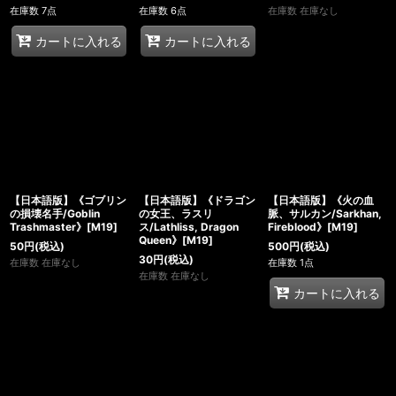
在庫数 7点
在庫数 6点
在庫数 在庫なし
カートに入れる
カートに入れる
【日本語版】《ゴブリン
【日本語版】《ドラゴン
【日本語版】《火の血
の損壊名手/Goblin
の女王、ラスリ
脈、サルカン/Sarkhan,
Trashmaster》[M19]
ス/Lathliss, Dragon
Fireblood》[M19]
Queen》[M19]
50
円
(税込)
500
円
(税込)
30
円
(税込)
在庫数 在庫なし
在庫数 1点
在庫数 在庫なし
カートに入れる