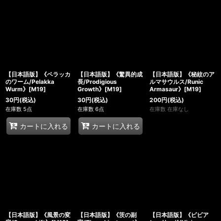
【日本語版】《ペラッカ
【日本語版】《驚異的成
【日本語版】《秘紋のア
のワーム/Pelakka
長/Prodigious
ルマサウルス/Runic
Wurm》[M19]
Growth》[M19]
Armasaur》[M19]
30
円
(税込)
30
円
(税込)
200
円
(税込)
在庫数 5点
在庫数 6点
在庫数 在庫なし
カートに入れる
カートに入れる
【日本語版】《風景の変
【日本語版】《茨の副
【日本語版】《ビビア