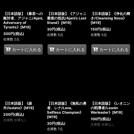
【日本語版】《暴君への
【日本語版】《アジャニ
【日本語版】《浄化の輝
敵対者、アジャニ/Ajani,
最後の抵抗/Ajani's Last
き/Cleansing Nova》
Adversary of
Stand》[M19]
[M19]
Tyrants》[M19]
30
円
(税込)
150
円
(税込)
300
円
(税込)
在庫数 5点
在庫数 5点
在庫数 2点
カートに入れる
カートに入れる
カートに入れる
【日本語版】《疎
【日本語版】《無私の勇
【日本語版】《レオニン
外/Isolate》[M19]
者、レナ/Lena,
の戦導者/Leonin
Selfless Champion》
Warleader》[M19]
200
円
(税込)
[M19]
100
円
(税込)
在庫数 在庫なし
30
円
(税込)
在庫数 在庫なし
在庫数 7点