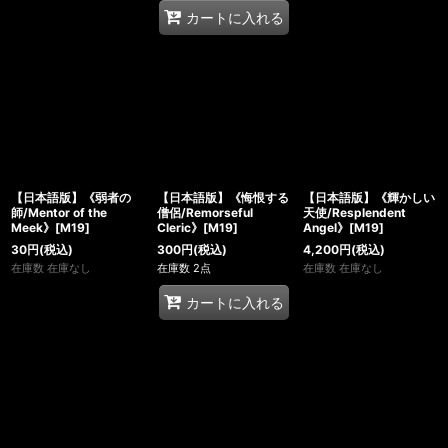
カートに入れる
【日本語版】《弱者の
【日本語版】《悔恨する
【日本語版】《輝かしい
師/Mentor of the
僧侶/Remorseful
天使/Resplendent
Meek》[M19]
Cleric》[M19]
Angel》[M19]
30
円
(税込)
300
円
(税込)
4,200
円
(税込)
在庫数 在庫なし
在庫数 2点
在庫数 在庫なし
カートに入れる