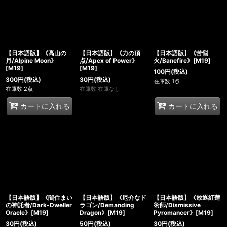
【日本語版】《高山の
【日本語版】《力の頂
【日本語版】《苦悩
月/Alpine Moon》
点/Apex of Power》
火/Banefire》[M19]
[M19]
[M19]
100
円
(税込)
300
円
(税込)
30
円
(税込)
在庫数 1点
在庫数 2点
在庫数 在庫なし
カートに入れる
カートに入れる
【日本語版】《闇住まい
【日本語版】《厄介なド
【日本語版】《放逐紅蓮
の神託者/Dark-Dweller
ラゴン/Demanding
術師/Dismissive
Oracle》[M19]
Dragon》[M19]
Pyromancer》[M19]
30
円
(税込)
50
円
(税込)
30
円
(税込)