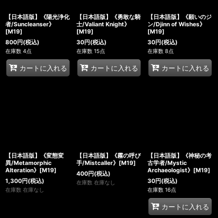
【日本語版】《陽光浄化
【日本語版】《勇敢な騎
【日本語版】《願いのジ
者/Suncleanser》
士/Valiant Knight》
ン/Djinn of Wishes》
[M19]
[M19]
[M19]
800
円
(税込)
30
円
(税込)
30
円
(税込)
在庫数 4点
在庫数 15点
在庫数 8点
カートに入れる
カートに入れる
カートに入れる
【日本語版】《変態変
【日本語版】《霧の呼び
【日本語版】《神秘の考
異/Metamorphic
手/Mistcaller》[M19]
古学者/Mystic
Alteration》[M19]
Archaeologist》[M19]
400
円
(税込)
1,300
円
(税込)
30
円
(税込)
在庫数 在庫なし
在庫数 在庫なし
在庫数 16点
カートに入れる