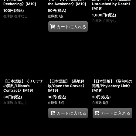
Reckoning》[M19]
the Awakener》[M19]
Untouched by Death》
[M19]
100
円
(税込)
50
円
(税込)
1,800
円
(税込)
在庫数 在庫なし
在庫数 1点
在庫数 在庫なし
カートに入れる
【日本語版】《リリアナ
【日本語版】《墓地解
【日本語版】《聖句札の
の契約/Liliana's
放/Open the Graves》
死者/Phylactery Lich》
Contract》[M19]
[M19]
[M19]
30
円
(税込)
30
円
(税込)
30
円
(税込)
在庫数 在庫なし
在庫数 6点
在庫数 8点
カートに入れる
カートに入れる