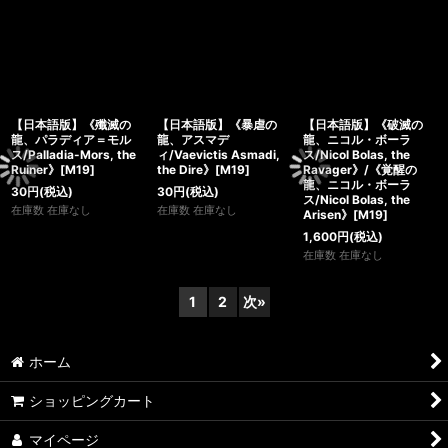
【日本語版】《殲滅の
【日本語版】《暴虐の
【日本語版】《破滅の
龍、パラディア＝モル
龍、アスマデ
龍、ニコル・ボーラ
ス/Palladia-Mors, the
ィ/Vaevictis Asmadi,
ス/Nicol Bolas, the
Ruiner》[M19]
the Dire》[M19]
Ravager》/《覚醒の
龍、ニコル・ボーラ
30
円
(税込)
30
円
(税込)
ス/Nicol Bolas, the
在庫数 在庫なし
在庫数 在庫なし
Arisen》[M19]
1,600
円
(税込)
在庫数 在庫なし
1
2
次
»
ホーム
ショッピングカート
マイページ