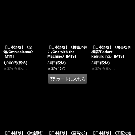
【日本語版】《全
【日本語版】《機械と共
【日本語版】《悠長な再
知/Omniscience》
に/One with the
構築/Patient
[M19]
Machine》[M19]
Rebuilding》[M19]
1,000
円
(税込)
30
円
(税込)
30
円
(税込)
在庫数 在庫なし
在庫数 16点
在庫数 在庫なし
カートに入れる
【日本語版】《練達飛行
【日本語版】《至高の幻
【日本語版】《工匠の達