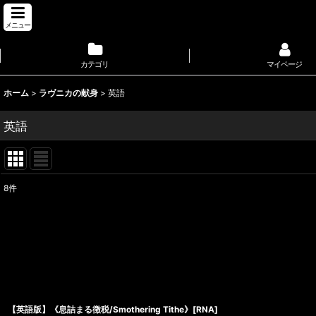
メニュー
カテゴリ
マイページ
ホーム
>
ラヴニカの献身
>
英語
英語
8
件
表示数
:
並び順
:
【英語版】《息詰まる徴税/Smothering Tithe》[RNA]