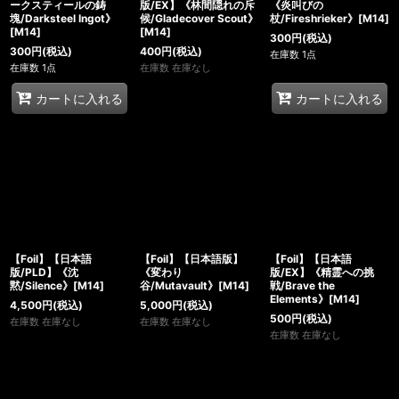
ークスティールの鋳
版/EX】《林間隠れの斥
《炎叫びの
塊/Darksteel Ingot》
候/Gladecover Scout》
杖/Fireshrieker》[M14]
[M14]
[M14]
300
円
(税込)
300
円
(税込)
400
円
(税込)
在庫数 1点
在庫数 1点
在庫数 在庫なし
カートに入れる
カートに入れる
【Foil】【日本語
【Foil】【日本語版】
【Foil】【日本語
版/PLD】《沈
《変わり
版/EX】《精霊への挑
黙/Silence》[M14]
谷/Mutavault》[M14]
戦/Brave the
Elements》[M14]
4,500
円
(税込)
5,000
円
(税込)
500
円
(税込)
在庫数 在庫なし
在庫数 在庫なし
在庫数 在庫なし