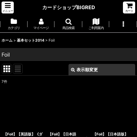
カードショップBIGRED
メニュー
カート
カテゴリ
マイページ
商品検索
ご利用案内
ホーム
>
基本セット2014
>
Foil
Foil
表示順変更
閉じる
7
件
表示数
:
並び順
:
絞り込む
【Foil】【英語版】《ダ
【Foil】【日本語
【Foil】【日本語版】