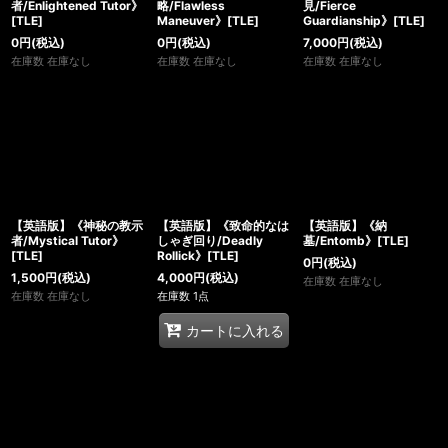
者/Enlightened Tutor》
略/Flawless
見/Fierce
[TLE]
Maneuver》[TLE]
Guardianship》[TLE]
0
円
(税込)
0
円
(税込)
7,000
円
(税込)
在庫数 在庫なし
在庫数 在庫なし
在庫数 在庫なし
【英語版】《神秘の教示
【英語版】《致命的なは
【英語版】《納
者/Mystical Tutor》
しゃぎ回り/Deadly
墓/Entomb》[TLE]
[TLE]
Rollick》[TLE]
0
円
(税込)
1,500
円
(税込)
4,000
円
(税込)
在庫数 在庫なし
在庫数 在庫なし
在庫数 1点
カートに入れる