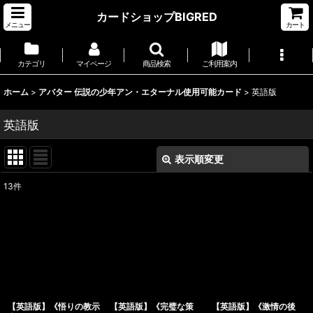
カードショップBIGRED
メニュー
カート
カテゴリ
マイページ
商品検索
ご利用案内
ホーム
>
アバター 伝説の少年アン・エターナル使用可能カード
>
英語版
英語版
表示順変更
閉じる
13
件
表示数
:
並び順
:
絞り込む
【英語版】《悟りの教示
【英語版】《完璧な策
【英語版】《激情の後