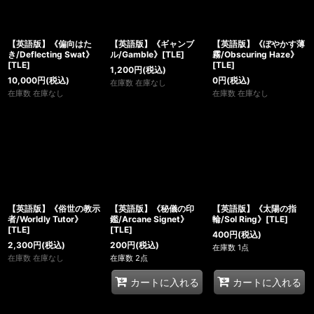
【英語版】《偏向はた
【英語版】《ギャンブ
【英語版】《ぼやかす薄
き/Deflecting Swat》
ル/Gamble》[TLE]
霧/Obscuring Haze》
[TLE]
[TLE]
1,200
円
(税込)
10,000
円
(税込)
0
円
(税込)
在庫数 在庫なし
在庫数 在庫なし
在庫数 在庫なし
【英語版】《俗世の教示
【英語版】《秘儀の印
【英語版】《太陽の指
者/Worldly Tutor》
鑑/Arcane Signet》
輪/Sol Ring》[TLE]
[TLE]
[TLE]
400
円
(税込)
2,300
円
(税込)
200
円
(税込)
在庫数 1点
在庫数 在庫なし
在庫数 2点
カートに入れる
カートに入れる