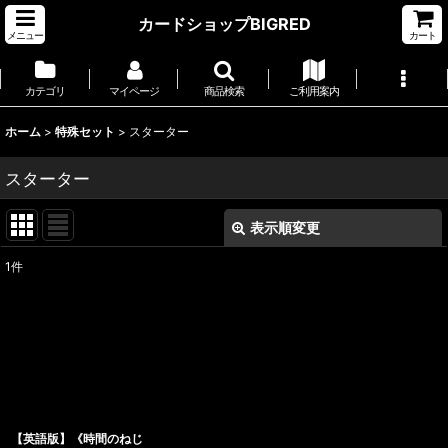
カードショップBIGRED
メニュー
カート
カテゴリ
マイページ
商品検索
ご利用案内
ホーム
>
特殊セット
>
スターター
スターター
表示順変更
閉じる
1
件
表示数
:
並び順
:
絞り込む
【英語版】《時間のねじ