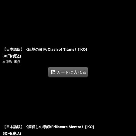
【日本語版】《巨獣の激突/Clash of Titans》[IKO]
30
円
(税込)
在庫数 15点
カートに入れる
【日本語版】《襟脅しの導師/Frillscare Mentor》[IKO]
50
円
(税込)