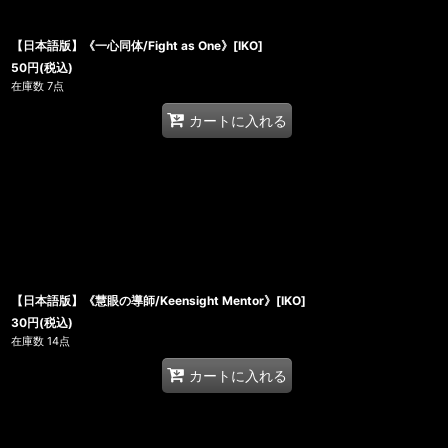
【日本語版】《一心同体/Fight as One》[IKO]
50
円
(税込)
在庫数 7点
カートに入れる
【日本語版】《慧眼の導師/Keensight Mentor》[IKO]
30
円
(税込)
在庫数 14点
カートに入れる