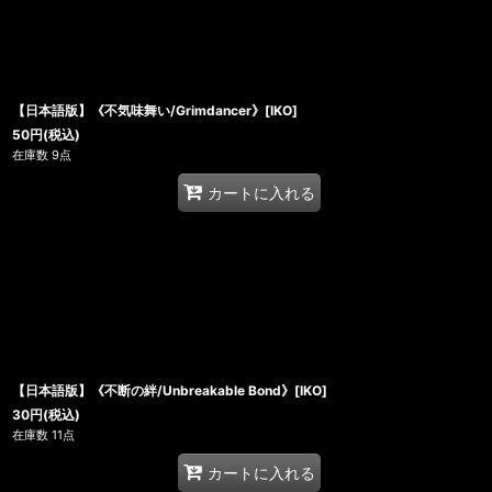
【日本語版】《不気味舞い/Grimdancer》[IKO]
50
円
(税込)
在庫数 9点
カートに入れる
【日本語版】《不断の絆/Unbreakable Bond》[IKO]
30
円
(税込)
在庫数 11点
カートに入れる