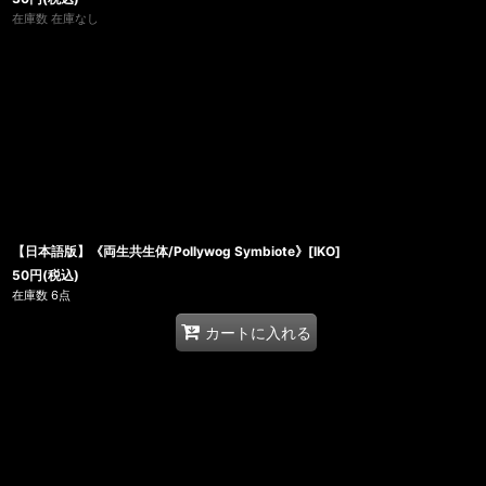
在庫数 在庫なし
【日本語版】《両生共生体/Pollywog Symbiote》[IKO]
50
円
(税込)
在庫数 6点
カートに入れる