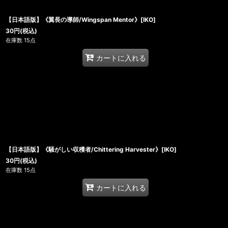
【日本語版】《翼長の導師/Wingspan Mentor》[IKO]
30
円
(税込)
在庫数 15点
カートに入れる
【日本語版】《騒がしい収穫者/Chittering Harvester》[IKO]
30
円
(税込)
在庫数 15点
カートに入れる