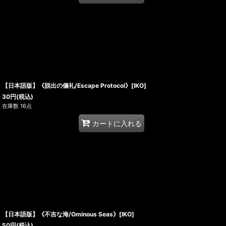
【日本語版】《脱出の儀礼/Escape Protocol》[IKO]
30
円
(税込)
在庫数 16点
カートに入れる
【日本語版】《不吉な海/Ominous Seas》[IKO]
50
円
(税込)