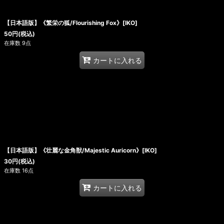
【日本語版】《繁栄の狐/Flourishing Fox》[IKO]
50
円
(税込)
在庫数 9点
カートに入れる
【日本語版】《壮麗な金角獣/Majestic Auricorn》[IKO]
30
円
(税込)
在庫数 16点
カートに入れる