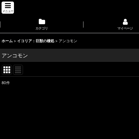
メニュー
カテゴリ
マイページ
ホーム
>
イコリア：巨獣の棲処
>
アンコモン
アンコモン
80
件
表示数
:
並び順
: