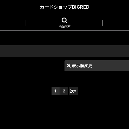
カードショップBIGRED
商品検索
表示順変更
1
2
次
»
絞り込む