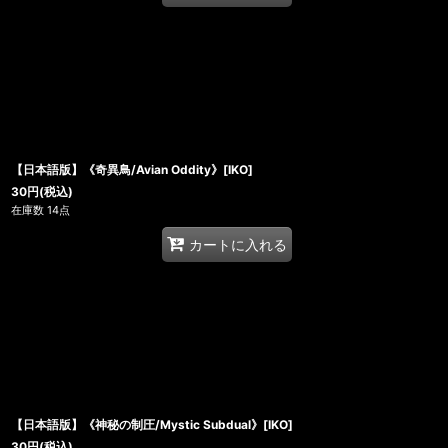
【日本語版】《奇異鳥/Avian Oddity》[IKO]
30
円
(税込)
在庫数 14点
カートに入れる
【日本語版】《神秘の制圧/Mystic Subdual》[IKO]
30
円
(税込)