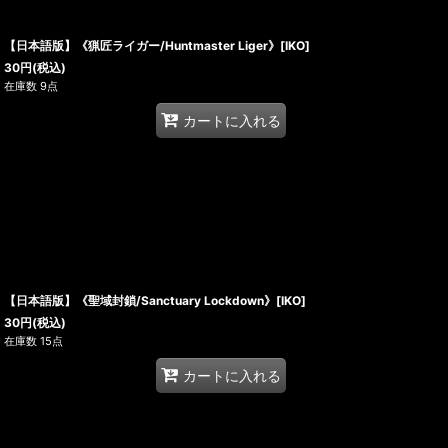
【日本語版】《猟匠ライガー/Huntmaster Liger》[IKO]
30
円
(税込)
在庫数 9点
カートに入れる
【日本語版】《聖域封鎖/Sanctuary Lockdown》[IKO]
30
円
(税込)
在庫数 15点
カートに入れる