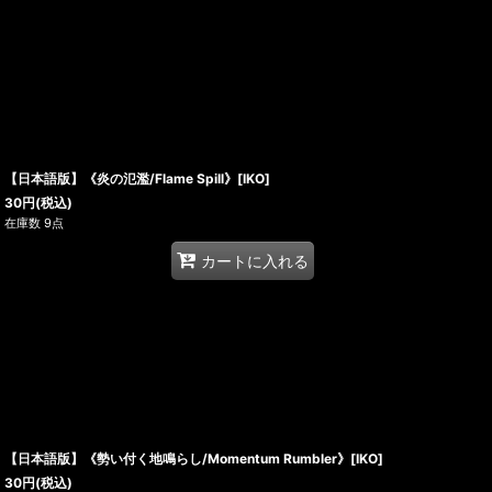
【日本語版】《炎の氾濫/Flame Spill》[IKO]
30
円
(税込)
在庫数 9点
カートに入れる
【日本語版】《勢い付く地鳴らし/Momentum Rumbler》[IKO]
30
円
(税込)