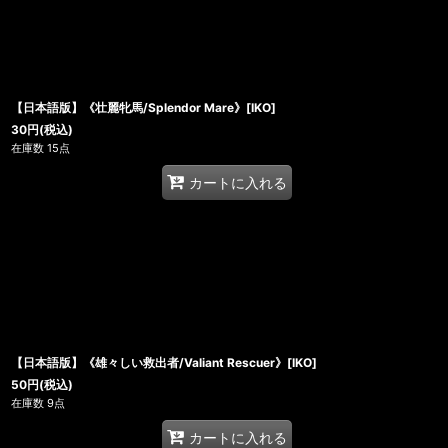
【日本語版】《壮麗牝馬/Splendor Mare》[IKO]
30
円
(税込)
在庫数 15点
カートに入れる
【日本語版】《雄々しい救出者/Valiant Rescuer》[IKO]
50
円
(税込)
在庫数 9点
カートに入れる