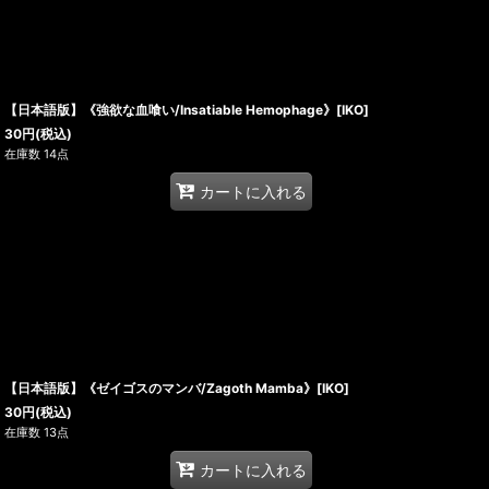
【日本語版】《強欲な血喰い/Insatiable Hemophage》[IKO]
30
円
(税込)
在庫数 14点
カートに入れる
【日本語版】《ゼイゴスのマンバ/Zagoth Mamba》[IKO]
30
円
(税込)
在庫数 13点
カートに入れる