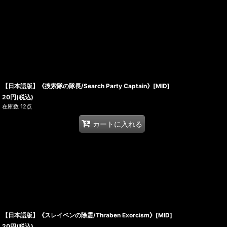
【日本語版】《捜索隊の隊長/Search Party Captain》[MID]
20
円
(税込)
在庫数 12点
カートに入れる
【日本語版】《スレイベンの除霊/Thraben Exorcism》[MID]
20
円
(税込)