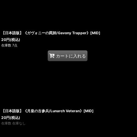
【日本語版】《ガヴォニーの罠師/Gavony Trapper》[MID]
20
円
(税込)
在庫数 7点
カートに入れる
【日本語版】《月皇の古参兵/Lunarch Veteran》[MID]
20
円
(税込)
在庫数 在庫なし