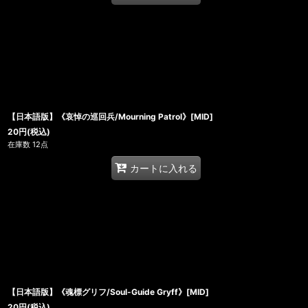
【日本語版】《哀悼の巡回兵/Mourning Patrol》[MID]
20
円
(税込)
在庫数 12点
カートに入れる
【日本語版】《魂標グリフ/Soul-Guide Gryff》[MID]
20
円
(税込)