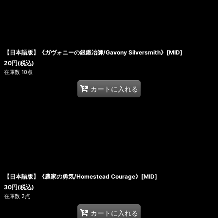
【日本語版】《ガヴォニーの銀鍛冶師/Gavony Silversmith》[MID]
20
円
(税込)
在庫数 10点
カートに入れる
【日本語版】《農家の勇気/Homestead Courage》[MID]
30
円
(税込)
在庫数 2点
カートに入れる