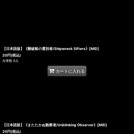
【日本語版】《難破船の選別者/Shipwreck Sifters》[MID]
20
円
(税込)
在庫数 8点
カートに入れる
【日本語版】《またたかぬ観察者/Unblinking Observer》[MID]
20
円
(税込)