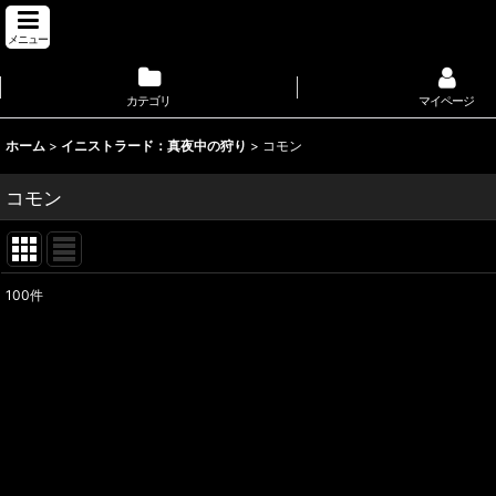
メニュー
カテゴリ
マイページ
ホーム
>
イニストラード：真夜中の狩り
>
コモン
コモン
100
件
表示数
:
並び順
: