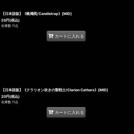
【日本語版】《蝋燭罠/Candletrap》[MID]
20
円
(税込)
在庫数 11点
カートに入れる
【日本語版】《クラリオン吹きの聖戦士/Clarion Cathars》[MID]
20
円
(税込)
在庫数 11点
カートに入れる