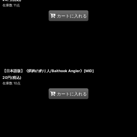
在庫数 11点
カートに入れる
【日本語版】《餌鉤の釣り人/Baithook Angler》[MID]
20
円
(税込)
在庫数 10点
カートに入れる