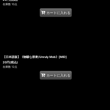
在庫数 10点
カートに入れる
【日本語版】《物騒な群衆/Unruly Mob》[MID]
20
円
(税込)
在庫数 12点
カートに入れる