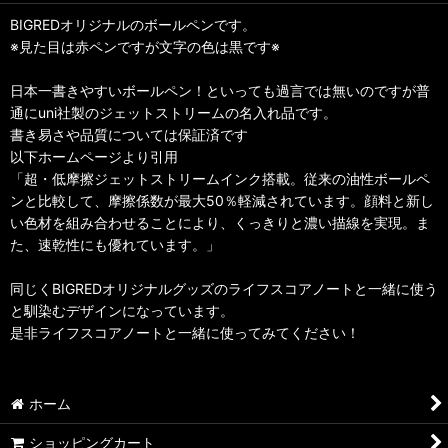
BIGREDオリジナルのボールペンです。
※見た目は赤ペンですが文字の色は黒です※
日本一書きやすいボールペン！といっても過言では無いのですが普
通にuni社製のジェットストリームの名入れ品です。
書き易さや品質については保証済です
以下ホームページより引用
「超・低摩擦ジェットストリームインク搭載。従来の油性ボールペ
ンと比較して、摩擦係数が最大50％軽減されています。顔料と新し
い色材を組み合わせることにより、くっきりと濃い描線を実現。ま
た、速乾性にも優れています。」
同じくBIGREDオリジナルグッズのライフスコアノートと一緒に使う
と馴染むデザインになっています。
是非ライフスコアノートと一緒に使ってみてください！
ホーム
ショッピングカート